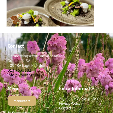
Contact
Ontmoetingscentrum Voor Anker
Dunsedijk 3A
5094BA Lage Mierde
013 7635302
info@vooranker.nl
Menu
Extra Informatie
Algemene Voorwaarden
Menukaart
Privacy Policy
Contact