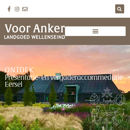
ONTDEK
Presentatie- en vergaderaccommedatie
Eersel