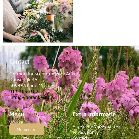
Contact
Ontmoetingscentrum Voor Anker
Dunsedijk 3A
5094BA Lage Mierde
013 7635302
info@vooranker.nl
Menu
Extra Informatie
Algemene Voorwaarden
Menukaart
Privacy Policy
Contact