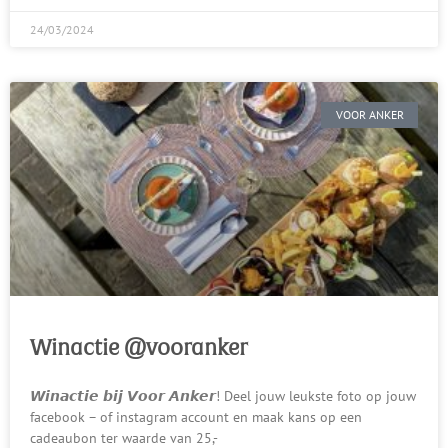
24/03/2024
VOOR ANKER
Winactie @vooranker
𝙒𝙞𝙣𝙖𝙘𝙩𝙞𝙚 𝙗𝙞𝙟 𝙑𝙤𝙤𝙧 𝘼𝙣𝙠𝙚𝙧! Deel jouw leukste foto op jouw
facebook – of instagram account en maak kans op een
cadeaubon ter waarde van 25,-