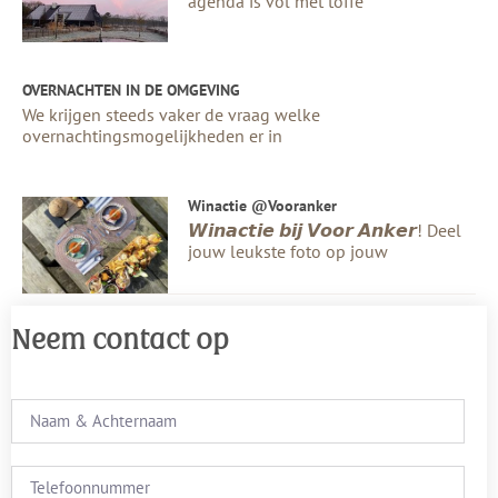
agenda is vol met toffe
OVERNACHTEN IN DE OMGEVING
We krijgen steeds vaker de vraag welke
overnachtingsmogelijkheden er in
Winactie @vooranker
𝙒𝙞𝙣𝙖𝙘𝙩𝙞𝙚 𝙗𝙞𝙟 𝙑𝙤𝙤𝙧 𝘼𝙣𝙠𝙚𝙧! Deel
jouw leukste foto op jouw
Neem contact op