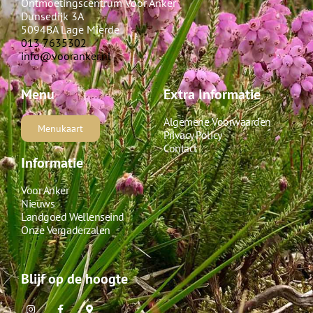
Ontmoetingscentrum Voor Anker
Dunsedijk 3A
5094BA Lage Mierde
013 7635302
info@vooranker.nl
Menu
Extra Informatie
Algemene Voorwaarden
Menukaart
Privacy Policy
Contact
Informatie
Voor Anker
Nieuws
Landgoed Wellenseind
Onze Vergaderzalen
Blijf op de hoogte