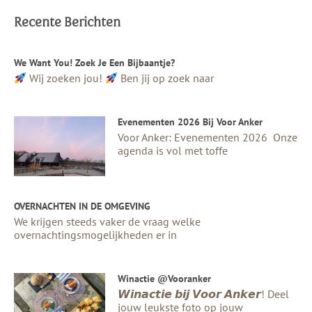
Recente Berichten
We Want You! Zoek Je Een Bijbaantje?
Wij zoeken jou!
Ben jij op zoek naar
Evenementen 2026 Bij Voor Anker
Voor Anker: Evenementen 2026 Onze
agenda is vol met toffe
OVERNACHTEN IN DE OMGEVING
We krijgen steeds vaker de vraag welke
overnachtingsmogelijkheden er in
Winactie @vooranker
𝙒𝙞𝙣𝙖𝙘𝙩𝙞𝙚 𝙗𝙞𝙟 𝙑𝙤𝙤𝙧 𝘼𝙣𝙠𝙚𝙧! Deel
jouw leukste foto op jouw