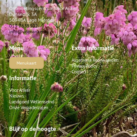
Ontmoetingscentrum Voor Anker
Dunsedijk 3A
5094BA Lage Mierde
013 7635302
info@vooranker.nl
Menu
Extra Informatie
Algemene Voorwaarden
Menukaart
Privacy Policy
Contact
Informatie
Voor Anker
Nieuws
Landgoed Wellenseind
Onze Vergaderzalen
Blijf op de hoogte